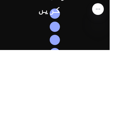
کریں
UR
ہمیں
فالو