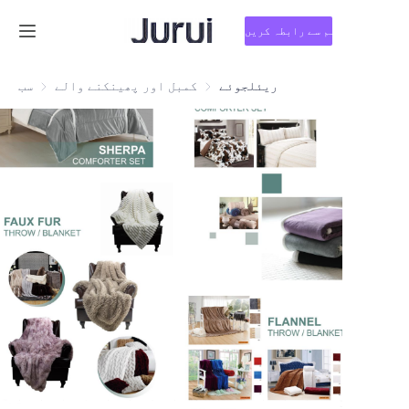
ہم سے رابطہ کریں
Home
ریئلجوئے
کمبل اور پھینکنے والے
کمبل اور پھینکنے والے
سب
مصنوعات
ہمارے بارے میں
خبریں
ہم سے رابطہ کریں