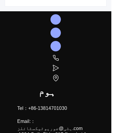
ہوم
Tel：+86-13814701030
Email:：
ہٹی@جوریوٹیکسٹائلز.com