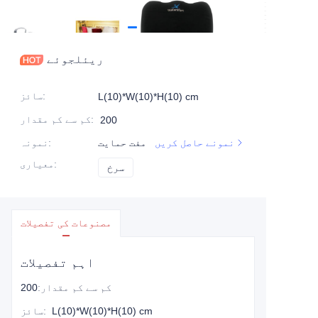
ریئلجوئے
:
سائز
L(10)*W(10)*H(10) cm
:
کم سے کم مقدار
200
نمونے حاصل کریں
مفت حمایت
:
نمونہ
:
معیاری
سرخ
سرخ
مصنوعات کی تفصیلات
اہم تفصیلات
کم سے کم مقدار
:
200
L(10)*W(10)*H(10) cm
:
سائز