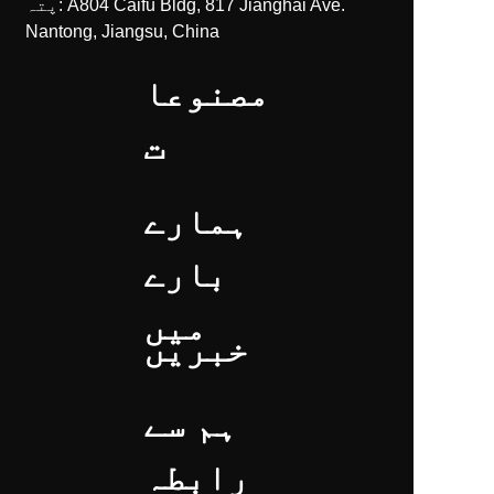
پتہ: A804 Caifu Bldg, 817 Jianghai Ave.
Nantong, Jiangsu, China
مصنوعا
ت
ہمارے
بارے
میں
خبریں
ہم سے
رابطہ