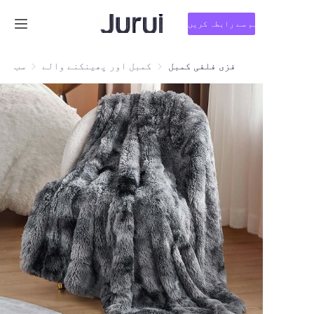
ہم سے رابطہ کریں
Home
فزی فلفی کمبل
کمبل اور پھینکنے والے
کمبل اور پھینکنے والے
سب
مصنوعات
ہمارے بارے میں
خبریں
ہم سے رابطہ کریں