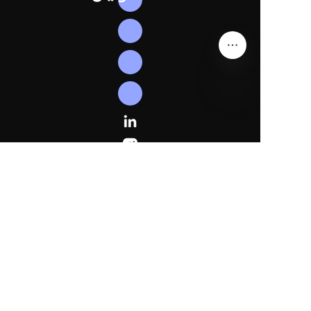
UR
ہمیں
فالو
کریں
لنکڈ ان