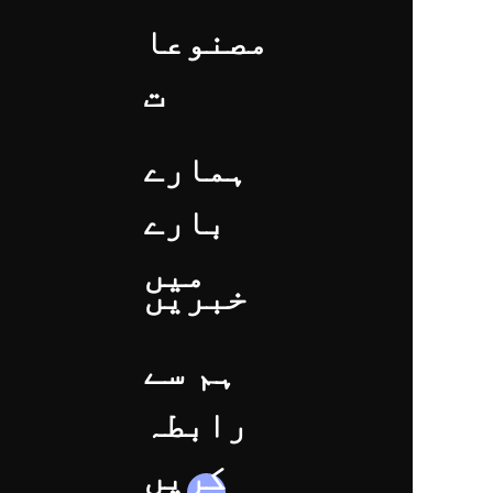
مصنوعا
ت
ہمارے
بارے
میں
خبریں
ہم سے
رابطہ
کریں