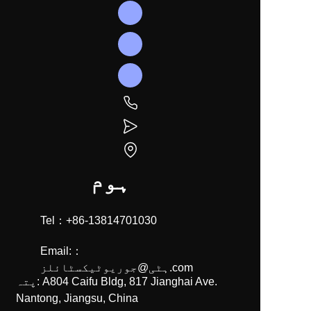
ہوم
Tel：+86-13814701030
Email:：
ہٹی@جوریوٹیکسٹائلز.com
پتہ: A804 Caifu Bldg, 817 Jianghai Ave.
Nantong, Jiangsu, China