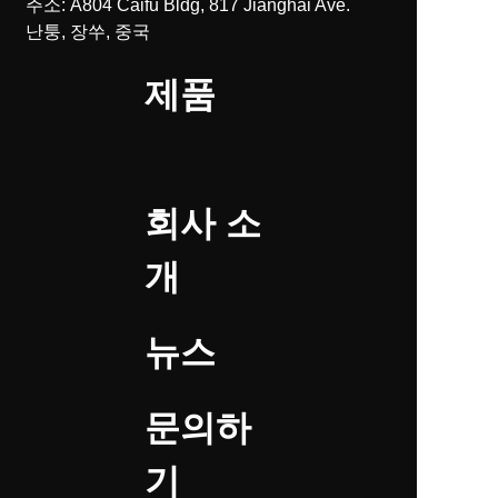
주소: A804 Caifu Bldg, 817 Jianghai Ave.
난퉁, 장쑤, 중국
제품
회사 소
개
뉴스
문의하
기