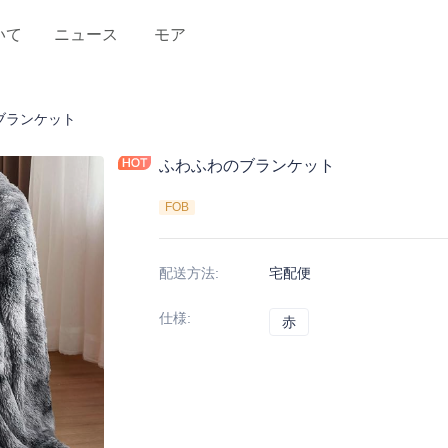
いて
ニュース
モア
ブランケット
ふわふわのブランケット
FOB
配送方法
:
宅配便
仕様
:
赤
赤