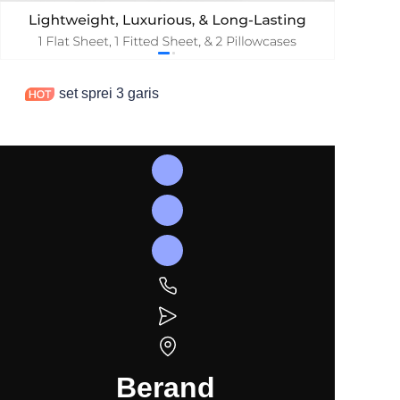
set sprei 3 garis
Berand