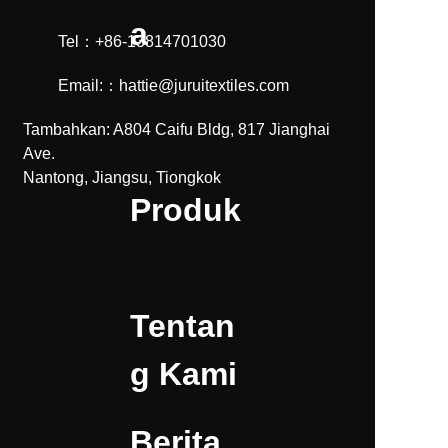
a
Tel：+86-13814701030
Email:：hattie@juruitextiles.com
Tambahkan: A804 Caifu Bldg, 817 Jianghai
Ave.
Nantong, Jiangsu, Tiongkok
Produk
Tentan
g Kami
Berita