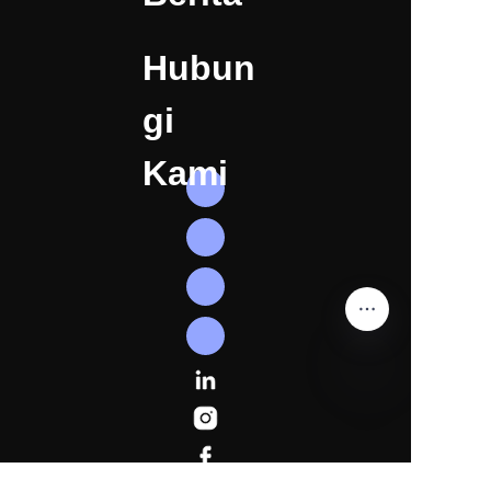
Hubun
gi
Kami
ID