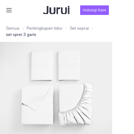
Hubungi Kami
Beranda
Semua
Perlengkapan tidur
Perlengkapan tidur
Set seprai
Set seprai
set sprei 3 garis
Produk
Tentang Kami
Berita
Hubungi Kami