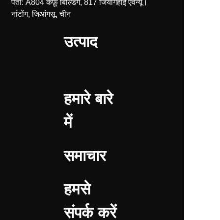
पता: A804 कैफ़ू बिल्डिंग, 817 जियांगहाई एवेन्यू।
नांटोंग, जिआंगसू, चीन
उत्पाद
हमारे बारे
में
समाचार
हमसे
संपर्क करें