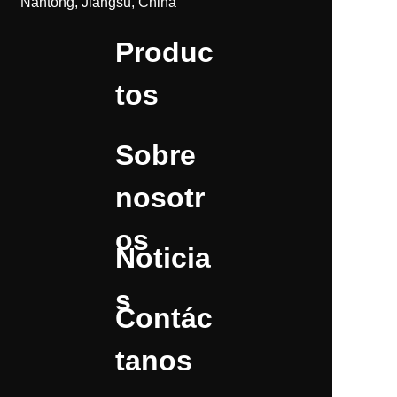
Nantong, Jiangsu, China
Produc
tos
Sobre
nosotr
os
Noticia
s
Contác
tanos