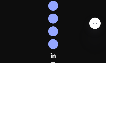
ES
Síguen
os